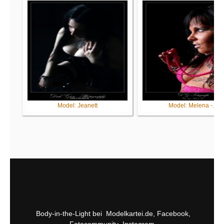
Model: Jeanett
Model: Melena -...
Body-in-the-Light bei
Modelkartei.de
,
Facebook
,
Fotocommunity
,
Instagram